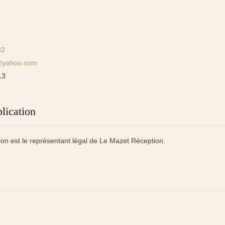
82
@yahoo.com
13
blication
tion est le représentant légal de Le Mazet Réception.